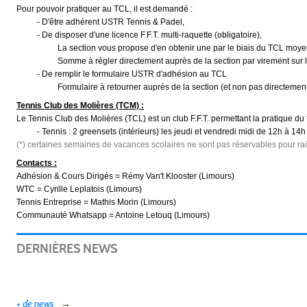
Pour pouvoir pratiquer au TCL, il est demandé :
- D'être adhérent USTR Tennis & Padel,
- De disposer d'une licence F.F.T. multi-raquette (obligatoire),
La section vous propose d'en obtenir une par le biais du TCL moye
Somme à régler directement auprès de la section par virement sur l
- De remplir le formulaire USTR d'adhésion au TCL
Formulaire à retourner auprès de la section (et non pas directemen
Tennis Club des Molières (TCM) :
Le Tennis Club des Molières (TCL) est un club F.F.T. permettant la pratique du 
-
Tennis : 2 greensets (intérieurs) les jeudi et vendredi midi de 12h à 14h
(*) certaines semaines de vacances scolaires ne sont pas réservables pour r
Contacts :
Adhésion & Cours Dirigés = Rémy Van't Klooster (Limours)
WTC = Cyrille Leplatois (Limours)
Tennis Entreprise = Mathis Morin (Limours)
Communauté Whatsapp = Antoine Letouq (Limours)
DERNIÈRES NEWS
+ de news