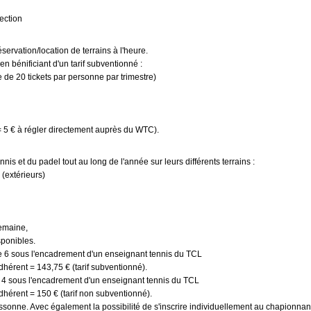
ection
servation/location de terrains à l'heure.
n bénificiant d'un tarif subventionné :
e de 20 tickets par personne par trimestre)
= 5 € à régler directement auprès du WTC).
nis et du padel tout au long de l'année sur leurs différents terrains :
 (extérieurs)
emaine,
sponibles.
6 sous l'encadrement d'un enseignant tennis du TCL
nt = 143,75 € (tarif subventionné).
 sous l'encadrement d'un enseignant tennis du TCL
ent = 150 € (tarif non subventionné).
nne. Avec également la possibilité de s'inscrire individuellement au chapionnant