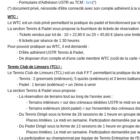
- Formulaire d'Adhésion USTR au TCM :
lien
(*)
(*) document privé, nécessite d'être connecté avec son compte adhérent à la s
WTC :
Le WTC est un club privé permettant la pratique du padel et fonctionnant par ré
La section Tennis & Padel vous propose la fourniture de tickets de réservation e
- Tickets
vendus par lot de : 10 = 22,80 € ou 20 = 45,60 € (d
ans une limit
- 8 tickets par séance de 1:30 heures.
Pour pouvoir pratiquer au WTC, il est demandé :
- D'être adhérent USTR Tennis & Padel,
- De disposer d'un compte et d'une carte membre WTC (coût de la carte 
Tennis Club de Limours (TCL) :
Le Tennis Club de Limours (TCL) est un club F.F.T. permettant la pratique du ten
-
Tennis : 2 greensets (intérieurs), 5 quicks (extérieurs) et 3 terres battues
-
Padel : 1 terrain (extérieur) + un 2ème à venir
La section Tennis & Padel vous propose :
-
La réservation de terrains tout au long de l'année avec :
- Terrains intérieurs = sur des créneaux dédiées USTR le midi en s
-
Terrains extérieurs (dont padel) = sur l'ensemble des créneaux di
- Du Tennis Dirigé sous la forme de 26 sessions de 1 heure en groupe de 
Places limitées. Le midi en semaine. Participation demandée par adhére
- Du Padel Dirigé sous la forme de 13 sessions de 1 heure en groupe de 4
Places limitées. Le midi en semaine. Participation demandée par adhér
- La participation au championnat par équipe de Tennis Entreprise de l'Esso