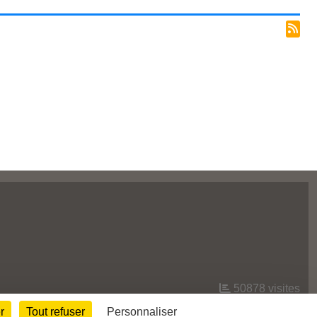
50878
visites
r
Tout refuser
Personnaliser