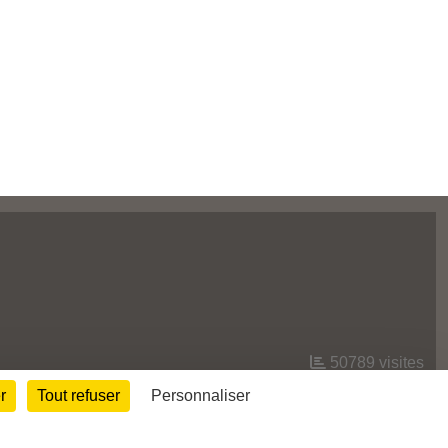
50789
visites
r
Tout refuser
Personnaliser
Informations légales
Signaler un contenu inapproprié